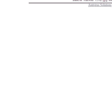
Based on "PukiWiki" 1.3 by
yu-ji
. so
Antivirus Solutions