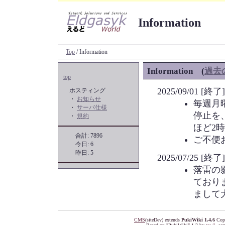
Information
Top
/ Information
Information (
過去
top
2025/09/01
ホスティング
・
お知らせ
毎週月
・
サーバ仕様
停止を
・
規約
ほど2
合計: 7896
ご不便
今日: 6
昨日: 5
2025/07/25
落雷の
ており
まして
CMS
(siteDev) extends
PukiWiki 1.4.6
Copy